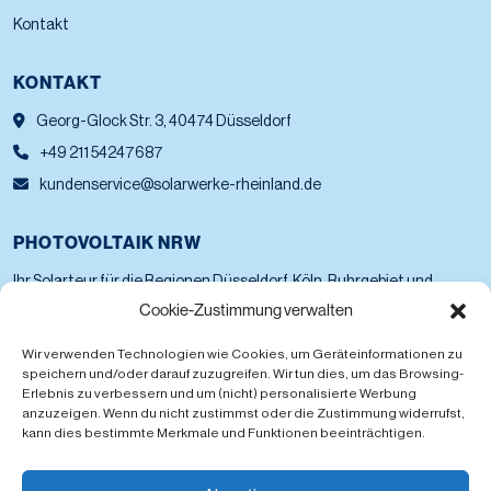
Kontakt
KONTAKT
Georg-Glock Str. 3, 40474 Düsseldorf
+49 211 54247687
kundenservice@solarwerke-rheinland.de
PHOTOVOLTAIK NRW
Ihr Solarteur für die Regionen Düsseldorf, Köln, Ruhrgebiet und
Westfalen.
Cookie-Zustimmung verwalten
PV-TERMIN SICHERN
Wir verwenden Technologien wie Cookies, um Geräteinformationen zu
speichern und/oder darauf zuzugreifen. Wir tun dies, um das Browsing-
Erlebnis zu verbessern und um (nicht) personalisierte Werbung
anzuzeigen. Wenn du nicht zustimmst oder die Zustimmung widerrufst,
kann dies bestimmte Merkmale und Funktionen beeinträchtigen.
Einsatzgebiete in Nordrhein-Westfalen:
Aachen, Bergisch Gladbach, Bielefeld,
Bocholt, Bonn, Bottrop, Castrop-Rauxel, Dinslaken, Dortmund, Dormagen, Duisburg, Düren,