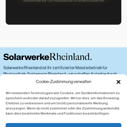
*Kostenlose Vor-Ort-Analyse durch unsere Experten.
Solarwerke Rheinland ist Ihr zertifizierter Meisterbetrieb für
Photovoltaik-Systeme im Rheinland - wir schaffen Autarkie durch
technologische Exzellenz.
Cookie-Zustimmung verwalten
Wir verwenden Technologien wie Cookies, um Geräteinformationen zu
speichern und/oder darauf zuzugreifen. Wir tun dies, um das Browsing-
Erlebnis zu verbessern und um (nicht) personalisierte Werbung
NAVIGATION
anzuzeigen. Wenn du nicht zustimmst oder die Zustimmung widerrufst,
kann dies bestimmte Merkmale und Funktionen beeinträchtigen.
Startseite
Über uns